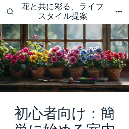
コ
花と共に彩る、ライフ
ン
スタイル提案
検
メ
テ
索
ニ
切
ュ
ン
り
ー
ツ
替
え
へ
ス
キ
ッ
プ
初心者向け：簡