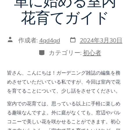
単に始める室内
花育てガイド
投
投
作成者:
4qd4qd
2024年3月30日
稿
稿
日
者
カ
カテゴリー:
初心者
テ
ゴ
リ
皆さん、こんにちは！ガーデニング雑誌の編集を務
ー
めさせていただいている私ですが、今回は室内で花
を育てることについて、少し話をさせてください。
室内での花育ては、思っている以上に手軽に楽しめ
る趣味なんですよ。外に庭がなくても、窓辺やバル
コニーで美しい花を咲かせることができます。初心