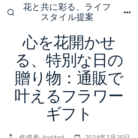
コ
花と共に彩る、ライフ
ン
スタイル提案
検
メ
テ
索
ニ
切
ュ
ン
心を花開かせ
り
ー
ツ
替
え
へ
る、特別な日の
ス
キ
贈り物：通販で
ッ
叶えるフラワー
プ
ギフト
投
投
作成者:
4qd4qd
2024年7月25日