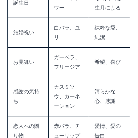
誕生日
ワー
生月による
白バラ、ユ
純粋な愛、
結婚祝い
リ
純潔
ガーベラ、
お見舞い
希望、喜び
フリージア
カスミソ
感謝の気持
清らかな
ウ、カーネ
ち
心、感謝
ーション
恋人への贈
赤バラ、チ
愛情、愛の
り物
ューリップ
告白