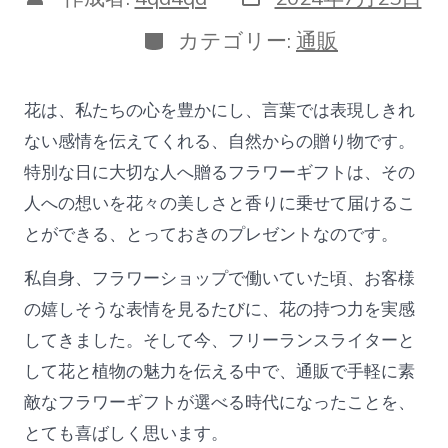
稿
稿
日
者
カ
カテゴリー:
通販
テ
ゴ
リ
花は、私たちの心を豊かにし、言葉では表現しきれ
ー
ない感情を伝えてくれる、自然からの贈り物です。
特別な日に大切な人へ贈るフラワーギフトは、その
人への想いを花々の美しさと香りに乗せて届けるこ
とができる、とっておきのプレゼントなのです。
私自身、フラワーショップで働いていた頃、お客様
の嬉しそうな表情を見るたびに、花の持つ力を実感
してきました。そして今、フリーランスライターと
して花と植物の魅力を伝える中で、通販で手軽に素
敵なフラワーギフトが選べる時代になったことを、
とても喜ばしく思います。