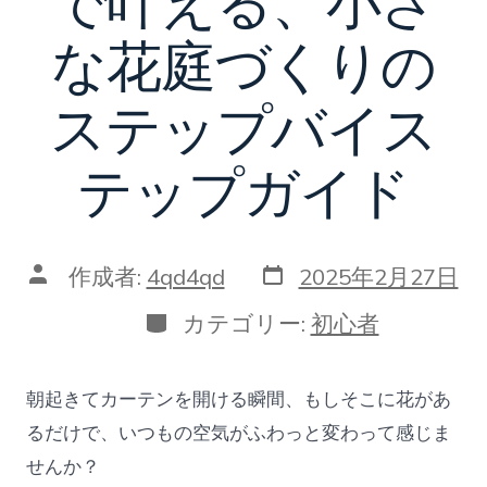
で叶える、小さ
な花庭づくりの
ステップバイス
テップガイド
投
投
作成者:
4qd4qd
2025年2月27日
稿
稿
日
者
カ
カテゴリー:
初心者
テ
ゴ
リ
朝起きてカーテンを開ける瞬間、もしそこに花があ
ー
るだけで、いつもの空気がふわっと変わって感じま
せんか？