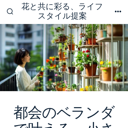
コ
花と共に彩る、ライフ
ン
スタイル提案
検
メ
テ
索
ニ
切
ュ
ン
り
ー
ツ
替
え
へ
ス
キ
ッ
プ
都会のベランダ